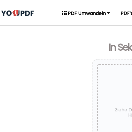
PDF Umwandeln
PDF’
In Se
Ziehe D
H