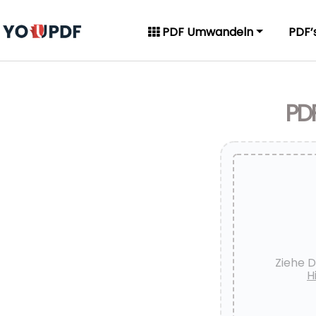
PDF Umwandeln
PDF’
PDF
Ziehe D
H