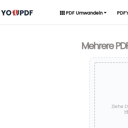
PDF Umwandeln
PDF’
Mehrere PD
Ziehe D
H